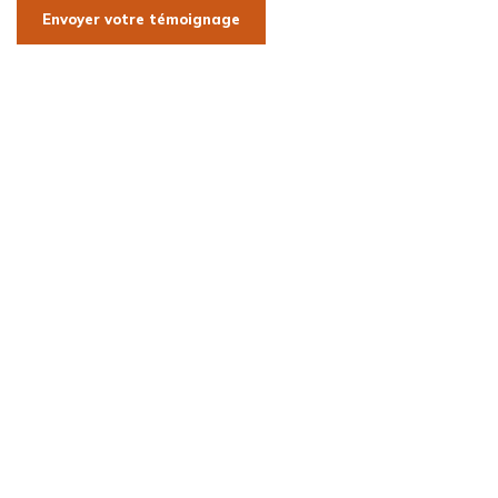
Envoyer votre témoignage
Bureau
14 ter rue Audry de Puyravault
17700 Surgères