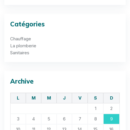
Catégories
Chauffage
La plomberie
Sanitaires
Archive
L
M
M
J
V
S
D
1
2
3
4
5
6
7
8
9
10
11
12
13
14
15
16