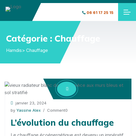
06 61 17 25 15
Catégorie :
Chauffage
Hamdis
> Chauffage
janvier 23, 2024
by
Yassine Alex
/ Comment0
L’évolution du chauffage
Le chauffage écoénergétique est devenu un impératif