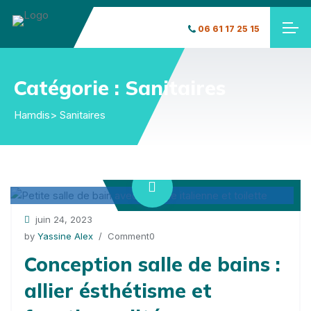
06 61 17 25 15
Catégorie :
Sanitaires
Hamdis
> Sanitaires
juin 24, 2023
by
Yassine Alex
/ Comment0
Conception salle de bains :
allier ésthétisme et