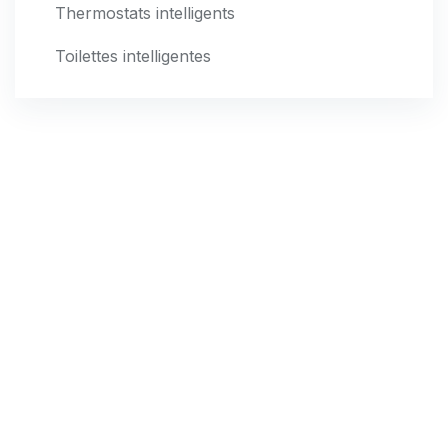
Thermostats intelligents
Toilettes intelligentes
Bureau
14 ter rue Audry de Puyravault